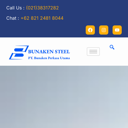
Call Us :
(021)38317282
Chat :
+62 821 2481 8044