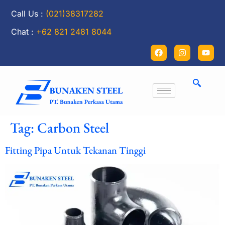
Call Us :
(021)38317282
Chat :
+62 821 2481 8044
Tag:
Carbon Steel
Fitting Pipa Untuk Tekanan Tinggi