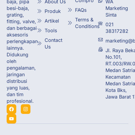
Compro
About Us
WA
baja, pipa
Marketing
besi-baja,
FAQs
Produk
Sinta
grating,
Terms &
Artikel
fitting, valve,
021
Conditions
dan berbagai
Tools
38317282
aksesoris
Contact
marketing@b
perlengkapan
Us
lainnya.
Jl. Raya Bek
Didukung
No.101,
oleh
RT.003/RW.0
pengalaman,
Medan Satria
jaringan
Kecamatan
distribusi
Medan Satria
yang luas,
Kota Bks,
dan tim
Jawa Barat 
profesional.