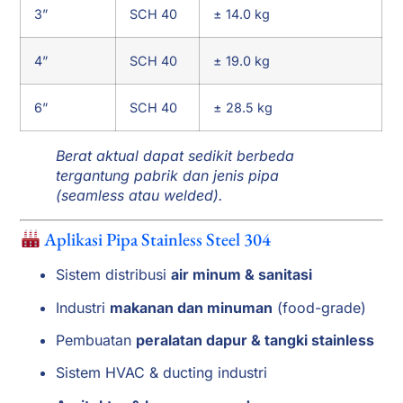
3”
SCH 40
± 14.0 kg
4”
SCH 40
± 19.0 kg
6”
SCH 40
± 28.5 kg
Berat aktual dapat sedikit berbeda
tergantung pabrik dan jenis pipa
(seamless atau welded).
Aplikasi Pipa Stainless Steel 304
Sistem distribusi
air minum & sanitasi
Industri
makanan dan minuman
(food-grade)
Pembuatan
peralatan dapur & tangki stainless
Sistem HVAC & ducting industri