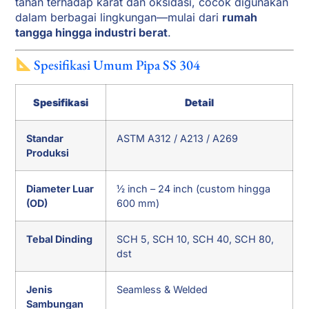
tahan terhadap karat dan oksidasi, cocok digunakan
dalam berbagai lingkungan—mulai dari
rumah
tangga hingga industri berat
.
Spesifikasi Umum Pipa SS 304
Spesifikasi
Detail
Standar
ASTM A312 / A213 / A269
Produksi
Diameter Luar
½ inch – 24 inch (custom hingga
(OD)
600 mm)
Tebal Dinding
SCH 5, SCH 10, SCH 40, SCH 80,
dst
Jenis
Seamless & Welded
Sambungan