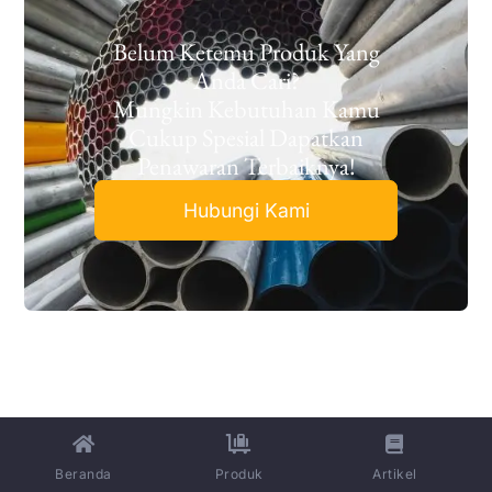
Belum Ketemu Produk Yang
Anda Cari?
Mungkin Kebutuhan Kamu
Cukup Spesial Dapatkan
Penawaran Terbaiknya!
Hubungi Kami
Beranda
Produk
Artikel
Menyediakan