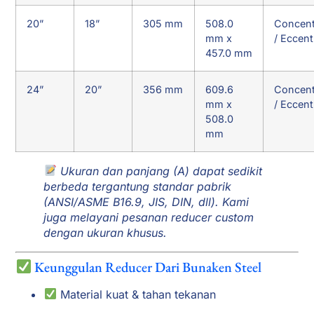
20”
18”
305 mm
508.0
Concent
mm x
/ Eccent
457.0 mm
24”
20”
356 mm
609.6
Concent
mm x
/ Eccent
508.0
mm
Ukuran dan panjang (A) dapat sedikit
berbeda tergantung standar pabrik
(ANSI/ASME B16.9, JIS, DIN, dll). Kami
juga melayani pesanan reducer custom
dengan ukuran khusus.
Keunggulan Reducer Dari Bunaken Steel
Material kuat & tahan tekanan