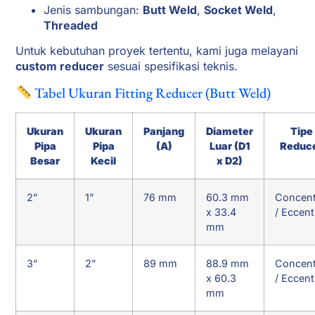
Jenis sambungan:
Butt Weld
,
Socket Weld
,
Threaded
Untuk kebutuhan proyek tertentu, kami juga melayani
custom reducer
sesuai spesifikasi teknis.
Tabel Ukuran Fitting Reducer (Butt Weld)
Ukuran
Ukuran
Panjang
Diameter
Tipe
Pipa
Pipa
(A)
Luar (D1
Reduc
Besar
Kecil
x D2)
2”
1”
76 mm
60.3 mm
Concent
x 33.4
/ Eccent
mm
3”
2”
89 mm
88.9 mm
Concent
x 60.3
/ Eccent
mm