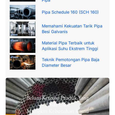
Pipa Schedule 160 (SCH 160)
Memahami Kekuatan Tarik Pipa
Besi Galvanis
Material Pipa Terbaik untuk
Aplikasi Suhu Ekstrem Tinggi
Teknik Pemotongan Pipa Baja
Diameter Besar
Belum Ketemu Produk Yang
Anda Cari?
Mungkin Kebutuhan Kamu