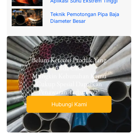
Aplikasi Suhu Ekstrem Tinggi
Teknik Pemotongan Pipa Baja
Diameter Besar
Belum Ketemu Produk Yang
Anda Cari?
Mungkin Kebutuhan Kamu
Cukup Spesial Dapatkan
Penawaran Terbaiknya!
Hubungi Kami