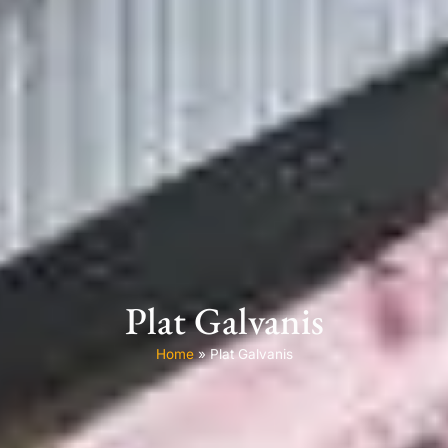
Plat Galvanis
Home
»
Plat Galvanis