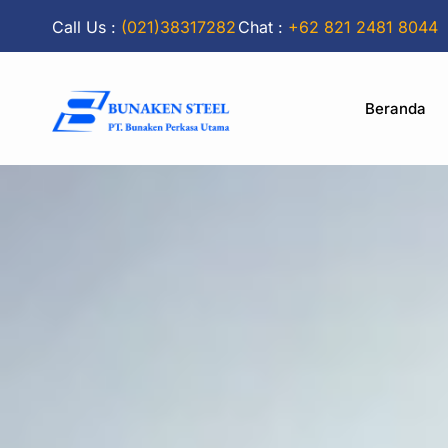
Call Us :
(021)38317282
Chat :
+62 821 2481 8044
Beranda