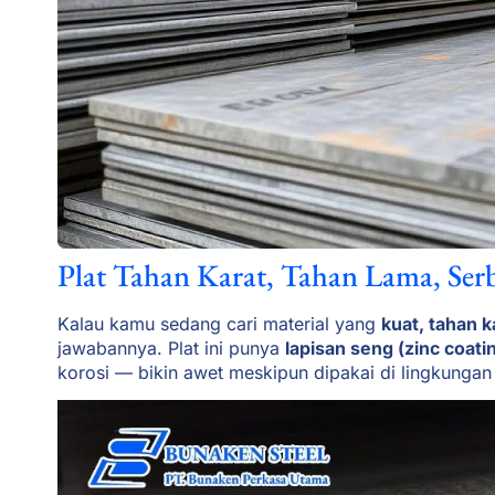
Plat Tahan Karat, Tahan Lama, Ser
Kalau kamu sedang cari material yang
kuat, tahan 
jawabannya. Plat ini punya
lapisan seng (zinc coati
korosi — bikin awet meskipun dipakai di lingkungan