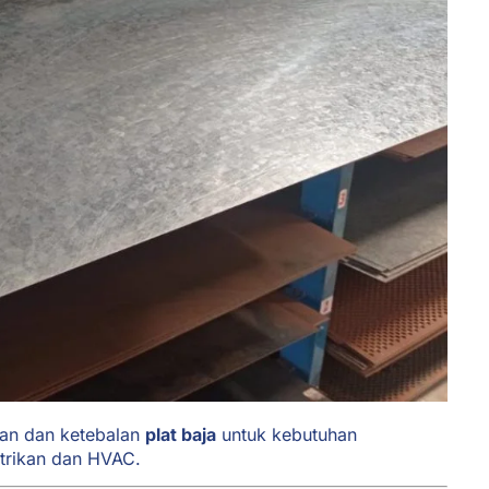
ran dan ketebalan
plat baja
untuk kebutuhan
istrikan dan HVAC.