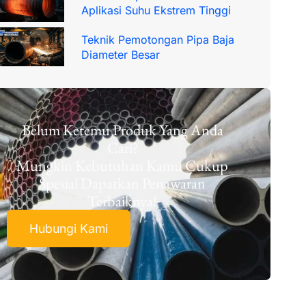
Aplikasi Suhu Ekstrem Tinggi
Teknik Pemotongan Pipa Baja
Diameter Besar
Belum Ketemu Produk Yang Anda
Cari?
Mungkin Kebutuhan Kamu Cukup
Spesial Dapatkan Penawaran
Terbaiknya!
Hubungi Kami