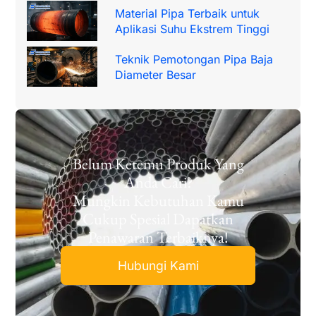
Material Pipa Terbaik untuk
Aplikasi Suhu Ekstrem Tinggi
Teknik Pemotongan Pipa Baja
Diameter Besar
Belum Ketemu Produk Yang
Anda Cari?
Mungkin Kebutuhan Kamu
Cukup Spesial Dapatkan
Penawaran Terbaiknya!
Hubungi Kami