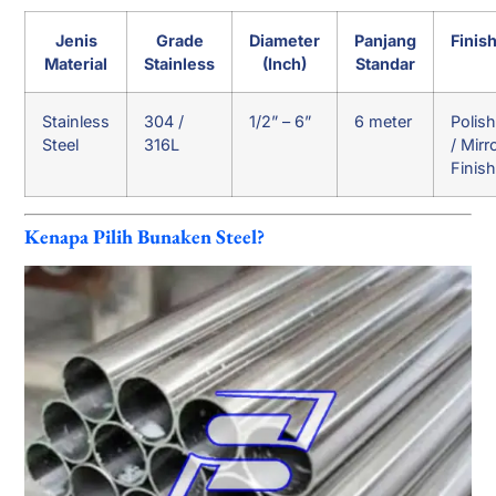
Jenis
Grade
Diameter
Panjang
Finis
Material
Stainless
(Inch)
Standar
Stainless
304 /
1/2” – 6”
6 meter
Polis
Steel
316L
/ Mirr
Finis
Kenapa Pilih Bunaken Steel?