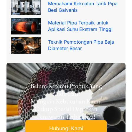
Memahami Kekuatan Tarik Pipa
Besi Galvanis
Material Pipa Terbaik untuk
Aplikasi Suhu Ekstrem Tinggi
Teknik Pemotongan Pipa Baja
Diameter Besar
Belum Ketemu Produk Yang
Anda Cari?
Mungkin Kebutuhan Kamu
Cukup Spesial Dapatkan
Penawaran Terbaiknya!
Hubungi Kami