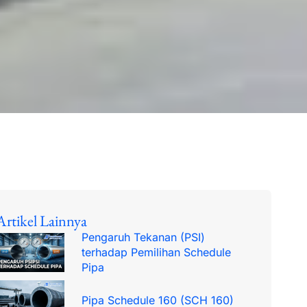
Artikel Lainnya
Pengaruh Tekanan (PSI)
terhadap Pemilihan Schedule
Pipa
Pipa Schedule 160 (SCH 160)