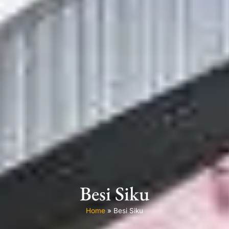
Besi Siku
Home
»
Besi Siku