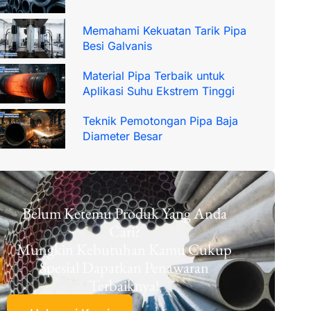
Memahami Kekuatan Tarik Pipa
Besi Galvanis
Material Pipa Terbaik untuk
Aplikasi Suhu Ekstrem Tinggi
Teknik Pemotongan Pipa Baja
Diameter Besar
Belum Ketemu Produk Yang Anda
Cari?
Mungkin Kebutuhan Kamu Cukup
Spesial Dapatkan Penawaran
Terbaiknya!