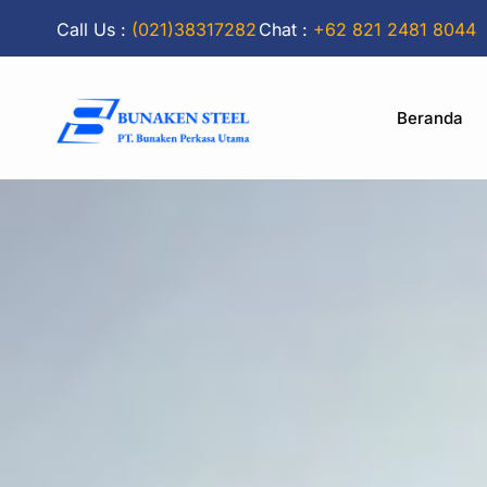
Call Us :
(021)38317282
Chat :
+62 821 2481 8044
Beranda