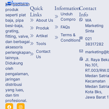
Menyediakan
Quick
Information
Contact
produk
Links
Info
Unduh
seperti plat
Compro
About Us
WA
baja, pipa
Marketing
besi-baja,
FAQs
Produk
Sinta
grating,
Terms &
Artikel
fitting, valve,
021
Conditions
dan berbagai
Tools
38317282
aksesoris
Contact
marketing@b
perlengkapan
Us
lainnya.
Jl. Raya Bek
Didukung
No.101,
oleh
RT.003/RW.0
pengalaman,
Medan Satria
jaringan
Kecamatan
distribusi
Medan Satria
yang luas,
Kota Bks,
dan tim
Jawa Barat 
profesional.