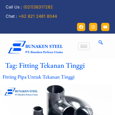
Call Us :
(021)38317282
Chat :
+62 821 2481 8044
Tag:
Fitting Tekanan Tinggi
Fitting Pipa Untuk Tekanan Tinggi