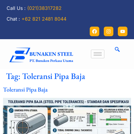
Call Us :
(021)38317282
Chat :
+62 821 2481 8044
Tag:
Toleransi Pipa Baja
Toleransi Pipa Baja