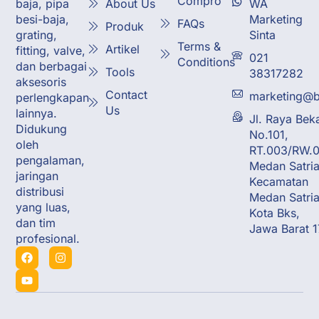
Compro
About Us
WA
baja, pipa
Marketing
besi-baja,
FAQs
Produk
Sinta
grating,
Terms &
Artikel
fitting, valve,
021
Conditions
dan berbagai
Tools
38317282
aksesoris
Contact
marketing@b
perlengkapan
Us
lainnya.
Jl. Raya Bek
Didukung
No.101,
oleh
RT.003/RW.0
pengalaman,
Medan Satria
jaringan
Kecamatan
distribusi
Medan Satria
yang luas,
Kota Bks,
dan tim
Jawa Barat 
profesional.