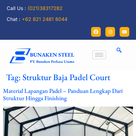
Call Us :
(021)38317282
Chat :
+62 821 2481 8044
Tag:
Struktur Baja Padel Court
Material Lapangan Padel – Panduan Lengkap Dari
Struktur Hingga Finishing