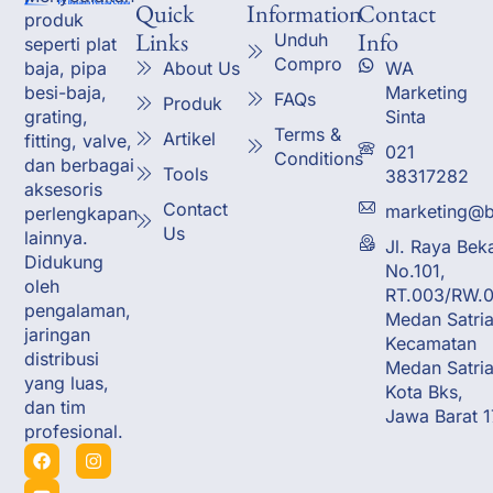
Quick
Information
Contact
produk
Links
Info
Unduh
seperti plat
Compro
About Us
WA
baja, pipa
Marketing
besi-baja,
FAQs
Produk
Sinta
grating,
Terms &
Artikel
fitting, valve,
021
Conditions
dan berbagai
Tools
38317282
aksesoris
Contact
marketing@b
perlengkapan
Us
lainnya.
Jl. Raya Bek
Didukung
No.101,
oleh
RT.003/RW.0
pengalaman,
Medan Satria
jaringan
Kecamatan
distribusi
Medan Satria
yang luas,
Kota Bks,
dan tim
Jawa Barat 
profesional.