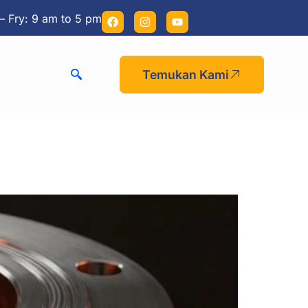
– Fry: 9 am to 5 pm
Temukan Kami