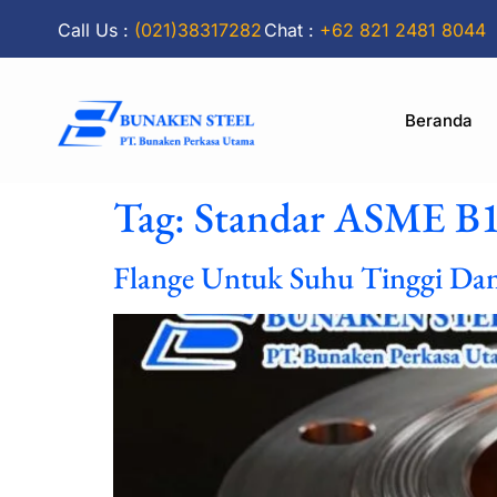
Call Us :
(021)38317282
Chat :
+62 821 2481 8044
Beranda
Tag:
Standar ASME B1
Flange Untuk Suhu Tinggi Dan 