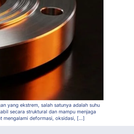
gan yang ekstrem, salah satunya adalah suhu
tabil secara struktural dan mampu menjaga
at mengalami deformasi, oksidasi, […]