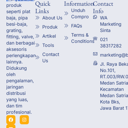
Quick
Information
Contact
produk
Links
Info
Unduh
seperti plat
Compro
About Us
WA
baja, pipa
Marketing
besi-baja,
FAQs
Produk
Sinta
grating,
Terms &
Artikel
fitting, valve,
021
Conditions
dan berbagai
Tools
38317282
aksesoris
Contact
marketing@b
perlengkapan
Us
lainnya.
Jl. Raya Bek
Didukung
No.101,
oleh
RT.003/RW.0
pengalaman,
Medan Satria
jaringan
Kecamatan
distribusi
Medan Satria
yang luas,
Kota Bks,
dan tim
Jawa Barat 
profesional.