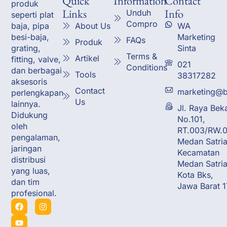
Quick
Information
Contact
produk
Links
Info
Unduh
seperti plat
Compro
About Us
WA
baja, pipa
Marketing
besi-baja,
FAQs
Produk
Sinta
grating,
Terms &
Artikel
fitting, valve,
021
Conditions
dan berbagai
Tools
38317282
aksesoris
Contact
marketing@b
perlengkapan
Us
lainnya.
Jl. Raya Bek
Didukung
No.101,
oleh
RT.003/RW.0
pengalaman,
Medan Satria
jaringan
Kecamatan
distribusi
Medan Satria
yang luas,
Kota Bks,
dan tim
Jawa Barat 
profesional.