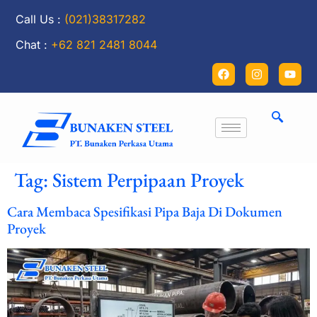
Call Us :
(021)38317282
Chat :
+62 821 2481 8044
Tag:
Sistem Perpipaan Proyek
Cara Membaca Spesifikasi Pipa Baja Di Dokumen
Proyek