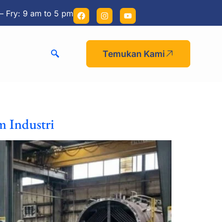
– Fry: 9 am to 5 pm
Temukan Kami
m Industri