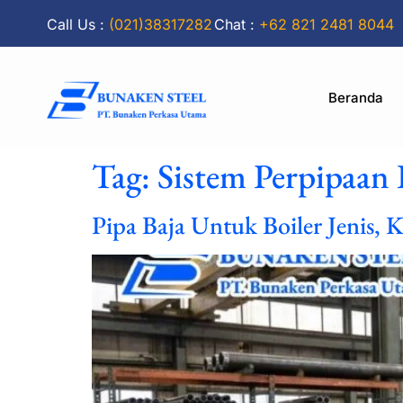
Call Us :
(021)38317282
Chat :
+62 821 2481 8044
Beranda
Tag:
Sistem Perpipaan 
Pipa Baja Untuk Boiler Jenis, 