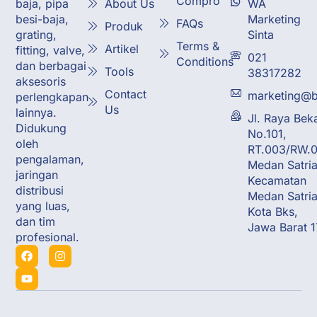
Compro
About Us
WA
baja, pipa
Marketing
besi-baja,
FAQs
Produk
Sinta
grating,
Terms &
Artikel
fitting, valve,
021
Conditions
dan berbagai
Tools
38317282
aksesoris
Contact
marketing@b
perlengkapan
Us
lainnya.
Jl. Raya Bek
Didukung
No.101,
oleh
RT.003/RW.0
pengalaman,
Medan Satria
jaringan
Kecamatan
distribusi
Medan Satria
yang luas,
Kota Bks,
dan tim
Jawa Barat 
profesional.