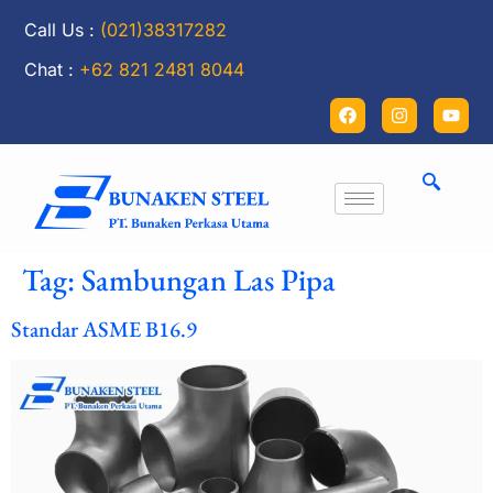
Call Us :
(021)38317282
Chat :
+62 821 2481 8044
Tag:
Sambungan Las Pipa
Standar ASME B16.9