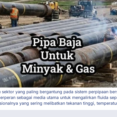
 sektor yang paling bergantung pada sistem perpipaan bers
a berperan sebagai media utama untuk mengalirkan fluida s
sionalnya yang sering melibatkan tekanan tinggi, temperatur