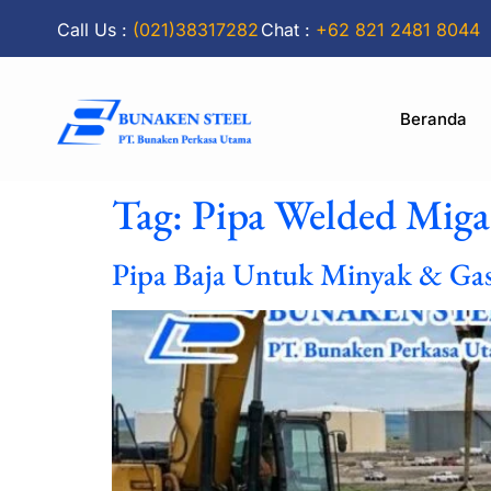
Call Us :
(021)38317282
Chat :
+62 821 2481 8044
Beranda
Tag:
Pipa Welded Miga
Pipa Baja Untuk Minyak & Gas: