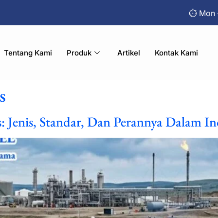
⏱︎ Mon 
Tentang Kami
Produk
Artikel
Kontak Kami
s
 Jenis, Standar, Dan Perannya Dalam Ind