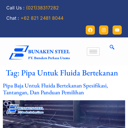
Call Us :
(021)38317282
Chat :
+62 821 2481 8044
Tag:
Pipa Untuk Fluida Bertekanan
Pipa Baja Untuk Fluida Bertekanan Spesifikasi,
Tantangan, Dan Panduan Pemilihan