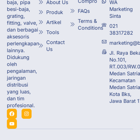
Compro
About Us
WA
baja, pipa
Marketing
besi-baja,
FAQs
Produk
Sinta
grating,
Terms &
Artikel
fitting, valve,
021
Conditions
dan berbagai
Tools
38317282
aksesoris
Contact
marketing@b
perlengkapan
Us
lainnya.
Jl. Raya Bek
Didukung
No.101,
oleh
RT.003/RW.0
pengalaman,
Medan Satria
jaringan
Kecamatan
distribusi
Medan Satria
yang luas,
Kota Bks,
dan tim
Jawa Barat 
profesional.