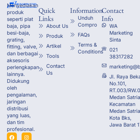
Menyediakan
Quick
Information
Contact
produk
Links
Info
Unduh
seperti plat
Compro
About Us
WA
baja, pipa
Marketing
besi-baja,
FAQs
Produk
Sinta
grating,
Terms &
Artikel
fitting, valve,
021
Conditions
dan berbagai
Tools
38317282
aksesoris
Contact
marketing@b
perlengkapan
Us
lainnya.
Jl. Raya Bek
Didukung
No.101,
oleh
RT.003/RW.0
pengalaman,
Medan Satria
jaringan
Kecamatan
distribusi
Medan Satria
yang luas,
Kota Bks,
dan tim
Jawa Barat 
profesional.