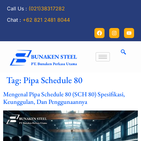
Call Us :
(021)38317282
Chat :
+62 821 2481 8044
Tag:
Pipa Schedule 80
Mengenal Pipa Schedule 80 (SCH 80) Spesifikasi,
Keunggulan, Dan Penggunaannya