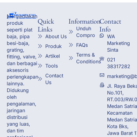
Menyediakan
Quick
Information
Contact
produk
Links
Info
Unduh
seperti plat
Compro
About Us
WA
baja, pipa
Marketing
besi-baja,
FAQs
Produk
Sinta
grating,
Terms &
Artikel
fitting, valve,
021
Conditions
dan berbagai
Tools
38317282
aksesoris
Contact
marketing@b
perlengkapan
Us
lainnya.
Jl. Raya Bek
Didukung
No.101,
oleh
RT.003/RW.0
pengalaman,
Medan Satria
jaringan
Kecamatan
distribusi
Medan Satria
yang luas,
Kota Bks,
dan tim
Jawa Barat 