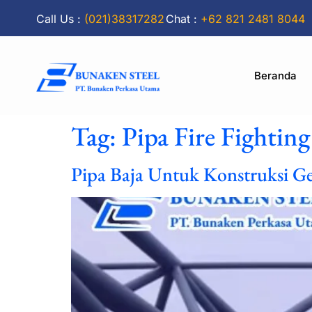
Call Us :
(021)38317282
Chat :
+62 821 2481 8044
Beranda
Tag:
Pipa Fire Fighting
Pipa Baja Untuk Konstruksi Ge