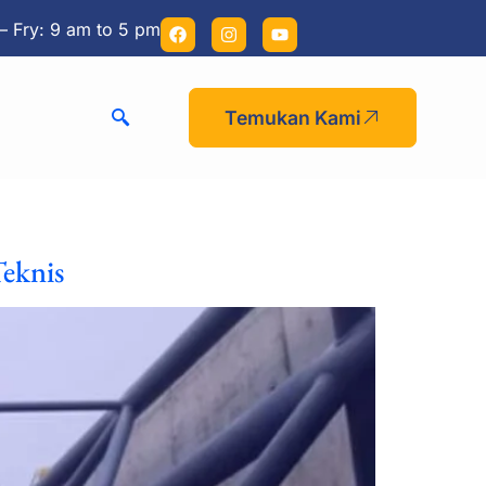
– Fry: 9 am to 5 pm
Temukan Kami
eknis