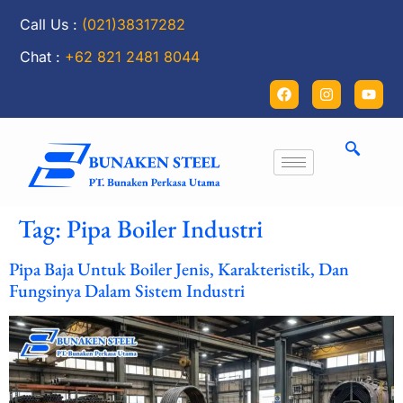
Call Us :
(021)38317282
Chat :
+62 821 2481 8044
Tag:
Pipa Boiler Industri
Pipa Baja Untuk Boiler Jenis, Karakteristik, Dan
Fungsinya Dalam Sistem Industri