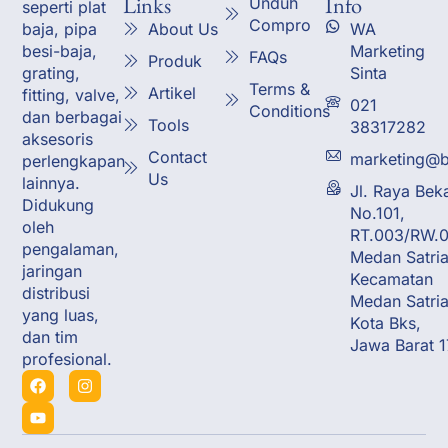
Links
Info
Unduh
seperti plat
Compro
About Us
WA
baja, pipa
Marketing
besi-baja,
FAQs
Produk
Sinta
grating,
Terms &
Artikel
fitting, valve,
021
Conditions
dan berbagai
Tools
38317282
aksesoris
Contact
marketing@b
perlengkapan
Us
lainnya.
Jl. Raya Bek
Didukung
No.101,
oleh
RT.003/RW.0
pengalaman,
Medan Satria
jaringan
Kecamatan
distribusi
Medan Satria
yang luas,
Kota Bks,
dan tim
Jawa Barat 
profesional.