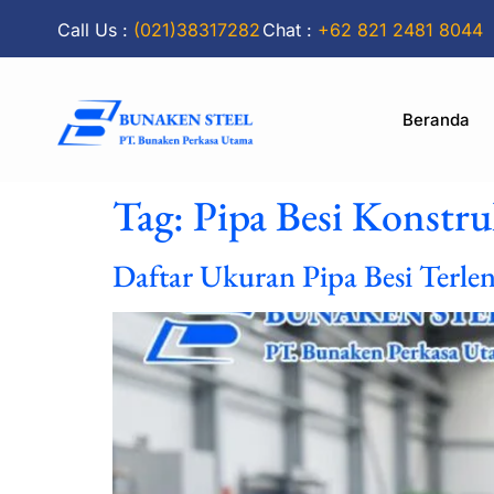
Call Us :
(021)38317282
Chat :
+62 821 2481 8044
Beranda
Tag:
Pipa Besi Konstru
Daftar Ukuran Pipa Besi Terl