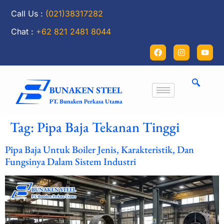
Call Us :
(021)38317282
Chat :
+62 821 2481 8044
Tag:
Pipa Baja Tekanan Tinggi
Pipa Baja Untuk Boiler Jenis, Karakteristik, Dan
Fungsinya Dalam Sistem Industri