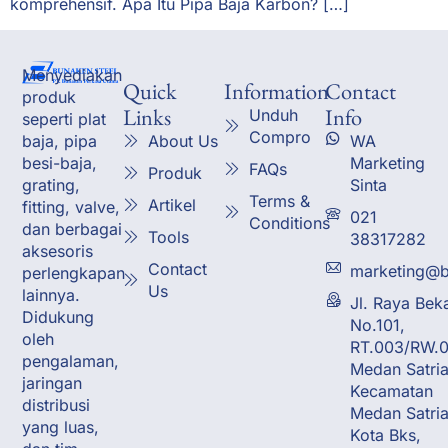
komprehensif. Apa Itu Pipa Baja Karbon? […]
Menyediakan
Quick
Information
Contact
produk
Links
Info
Unduh
seperti plat
Compro
About Us
WA
baja, pipa
Marketing
besi-baja,
FAQs
Produk
Sinta
grating,
Terms &
Artikel
fitting, valve,
021
Conditions
dan berbagai
Tools
38317282
aksesoris
Contact
marketing@b
perlengkapan
Us
lainnya.
Jl. Raya Bek
Didukung
No.101,
oleh
RT.003/RW.0
pengalaman,
Medan Satria
jaringan
Kecamatan
distribusi
Medan Satria
yang luas,
Kota Bks,