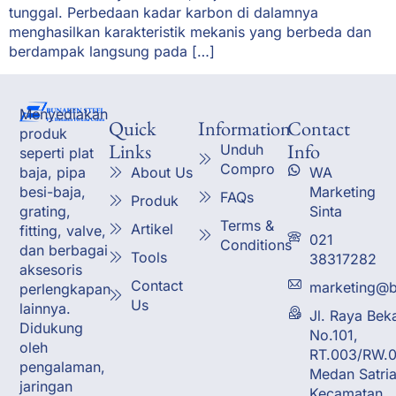
tunggal. Perbedaan kadar karbon di dalamnya
menghasilkan karakteristik mekanis yang berbeda dan
berdampak langsung pada […]
Menyediakan
Quick
Information
Contact
produk
Links
Info
Unduh
seperti plat
Compro
About Us
WA
baja, pipa
Marketing
besi-baja,
FAQs
Produk
Sinta
grating,
Terms &
Artikel
fitting, valve,
021
Conditions
dan berbagai
Tools
38317282
aksesoris
Contact
marketing@b
perlengkapan
Us
lainnya.
Jl. Raya Bek
Didukung
No.101,
oleh
RT.003/RW.0
pengalaman,
Medan Satria
jaringan
Kecamatan