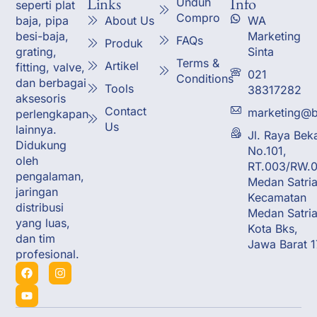
Links
Info
Unduh
seperti plat
Compro
About Us
WA
baja, pipa
Marketing
besi-baja,
FAQs
Produk
Sinta
grating,
Terms &
Artikel
fitting, valve,
021
Conditions
dan berbagai
Tools
38317282
aksesoris
Contact
marketing@b
perlengkapan
Us
lainnya.
Jl. Raya Bek
Didukung
No.101,
oleh
RT.003/RW.0
pengalaman,
Medan Satria
jaringan
Kecamatan
distribusi
Medan Satria
yang luas,
Kota Bks,
dan tim
Jawa Barat 
profesional.