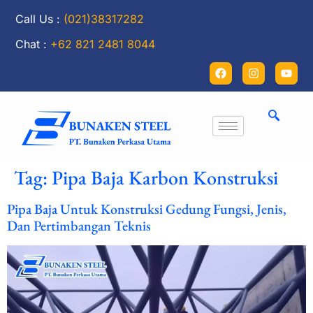
Call Us :
(021)38317282
Chat :
+62 821 2481 8044
Tag:
Pipa Baja Karbon Konstruksi
Pipa Baja Untuk Konstruksi Gedung Fungsi, Jenis,
Dan Pertimbangan Teknis