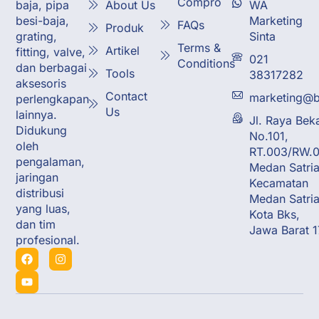
Compro
About Us
WA
baja, pipa
Marketing
besi-baja,
FAQs
Produk
Sinta
grating,
Terms &
Artikel
fitting, valve,
021
Conditions
dan berbagai
Tools
38317282
aksesoris
Contact
marketing@b
perlengkapan
Us
lainnya.
Jl. Raya Bek
Didukung
No.101,
oleh
RT.003/RW.0
pengalaman,
Medan Satria
jaringan
Kecamatan
distribusi
Medan Satria
yang luas,
Kota Bks,
dan tim
Jawa Barat 
profesional.