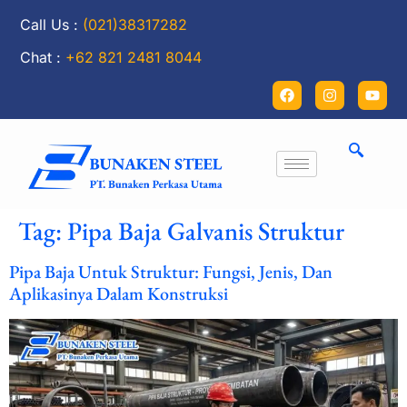
Call Us :
(021)38317282
Chat :
+62 821 2481 8044
Tag:
Pipa Baja Galvanis Struktur
Pipa Baja Untuk Struktur: Fungsi, Jenis, Dan
Aplikasinya Dalam Konstruksi