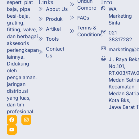
Links
Info
Unduh
seperti plat
Compro
About Us
WA
baja, pipa
Marketing
besi-baja,
FAQs
Produk
Sinta
grating,
Terms &
Artikel
fitting, valve,
021
Conditions
dan berbagai
Tools
38317282
aksesoris
Contact
marketing@b
perlengkapan
Us
lainnya.
Jl. Raya Bek
Didukung
No.101,
oleh
RT.003/RW.0
pengalaman,
Medan Satria
jaringan
Kecamatan
distribusi
Medan Satria
yang luas,
Kota Bks,
dan tim
Jawa Barat 
profesional.