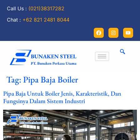
Call Us :
(021)38317282
Chat :
+62 821 2481 8044
Tag:
Pipa Baja Boiler
Pipa Baja Untuk Boiler Jenis, Karakteristik, Dan
Fungsinya Dalam Sistem Industri