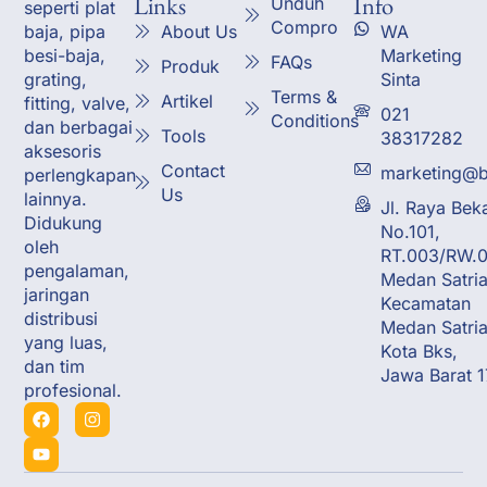
Links
Info
Unduh
seperti plat
Compro
About Us
WA
baja, pipa
Marketing
besi-baja,
FAQs
Produk
Sinta
grating,
Terms &
Artikel
fitting, valve,
021
Conditions
dan berbagai
Tools
38317282
aksesoris
Contact
marketing@b
perlengkapan
Us
lainnya.
Jl. Raya Bek
Didukung
No.101,
oleh
RT.003/RW.0
pengalaman,
Medan Satria
jaringan
Kecamatan
distribusi
Medan Satria
yang luas,
Kota Bks,
dan tim
Jawa Barat 
profesional.