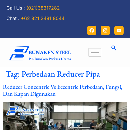
Call Us :
(021)38317282
Chat :
+62 821 2481 8044
Tag:
Perbedaan Reducer Pipa
Reducer Concentric Vs Eccentric Perbedaan, Fungsi,
Dan Kapan Digunakan