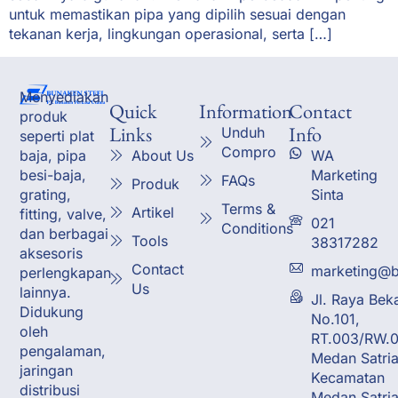
untuk memastikan pipa yang dipilih sesuai dengan
tekanan kerja, lingkungan operasional, serta […]
Menyediakan
Quick
Information
Contact
produk
Links
Info
Unduh
seperti plat
Compro
About Us
WA
baja, pipa
Marketing
besi-baja,
FAQs
Produk
Sinta
grating,
Terms &
Artikel
fitting, valve,
021
Conditions
dan berbagai
Tools
38317282
aksesoris
Contact
marketing@b
perlengkapan
Us
lainnya.
Jl. Raya Bek
Didukung
No.101,
oleh
RT.003/RW.0
pengalaman,
Medan Satria
jaringan
Kecamatan
distribusi
Medan Satria