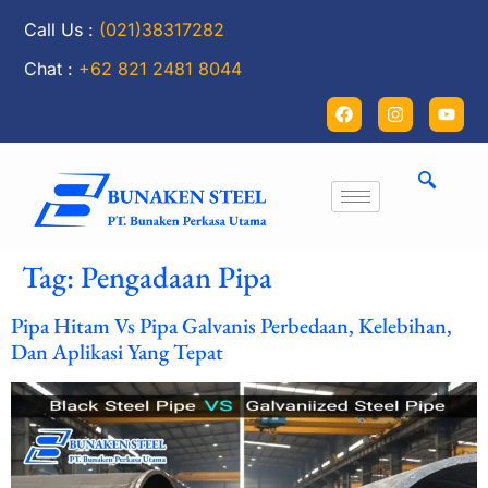
Call Us :
(021)38317282
Chat :
+62 821 2481 8044
Tag:
Pengadaan Pipa
Pipa Hitam Vs Pipa Galvanis Perbedaan, Kelebihan,
Dan Aplikasi Yang Tepat