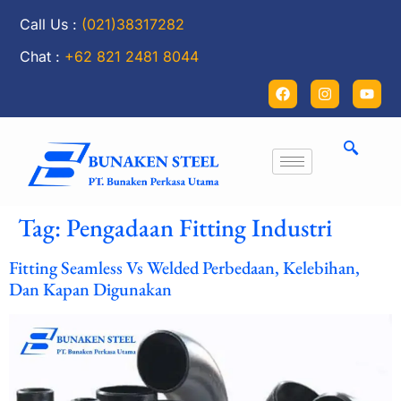
Call Us :
(021)38317282
Chat :
+62 821 2481 8044
Tag:
Pengadaan Fitting Industri
Fitting Seamless Vs Welded Perbedaan, Kelebihan,
Dan Kapan Digunakan