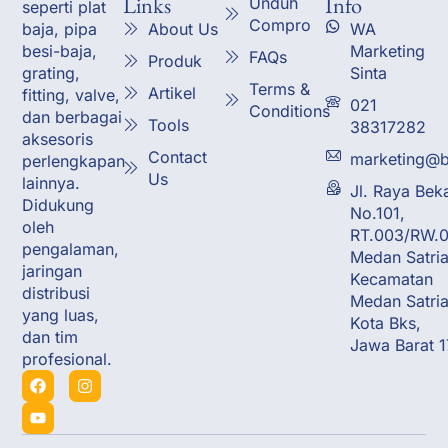
Links
Info
Unduh
seperti plat
Compro
About Us
WA
baja, pipa
Marketing
besi-baja,
FAQs
Produk
Sinta
grating,
Terms &
Artikel
fitting, valve,
021
Conditions
dan berbagai
Tools
38317282
aksesoris
Contact
marketing@b
perlengkapan
Us
lainnya.
Jl. Raya Bek
Didukung
No.101,
oleh
RT.003/RW.0
pengalaman,
Medan Satria
jaringan
Kecamatan
distribusi
Medan Satria
yang luas,
Kota Bks,
dan tim
Jawa Barat 
profesional.