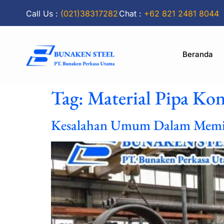
Call Us :
(021)38317282
Chat :
+62 821 2481 8044
Beranda
Tag:
Material Pipa Kon
Kesalahan Umum Dalam Memili