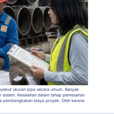
enyebut ukuran pipa secara umum. Banyak
an sistem. Kesalahan dalam tahap pemesanan
gga pembengkakan biaya proyek. Oleh karena