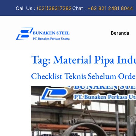
Call Us :
(021)38317282
Chat :
+62 821 2481 8044
Beranda
Tag:
Material Pipa Ind
Checklist Teknis Sebelum Orde