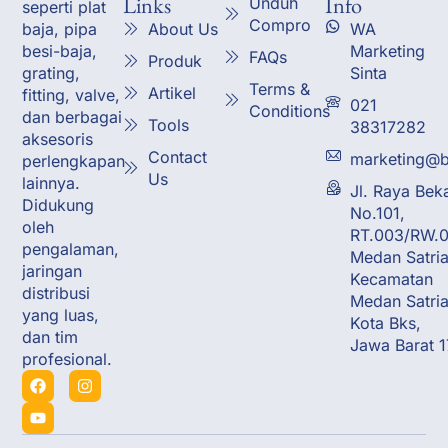
Links
Info
Unduh
seperti plat
Compro
About Us
WA
baja, pipa
Marketing
besi-baja,
FAQs
Produk
Sinta
grating,
Terms &
Artikel
fitting, valve,
021
Conditions
dan berbagai
Tools
38317282
aksesoris
Contact
marketing@b
perlengkapan
Us
lainnya.
Jl. Raya Bek
Didukung
No.101,
oleh
RT.003/RW.0
pengalaman,
Medan Satria
jaringan
Kecamatan
distribusi
Medan Satria
yang luas,
Kota Bks,
dan tim
Jawa Barat 
profesional.