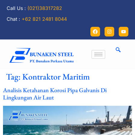
Call Us :
(021)38317282
Chat :
+62 821 2481 8044
Tag:
Kontraktor Maritim
Analisis Ketahanan Korosi Pipa Galvanis Di
Lingkungan Air Laut