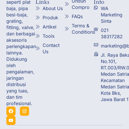
Links
Info
Unduh
seperti plat
Compro
About Us
WA
baja, pipa
Marketing
besi-baja,
FAQs
Produk
Sinta
grating,
Terms &
Artikel
fitting, valve,
021
Conditions
dan berbagai
Tools
38317282
aksesoris
Contact
marketing@b
perlengkapan
Us
lainnya.
Jl. Raya Bek
Didukung
No.101,
oleh
RT.003/RW.0
pengalaman,
Medan Satria
jaringan
Kecamatan
distribusi
Medan Satria
yang luas,
Kota Bks,
dan tim
Jawa Barat 
profesional.