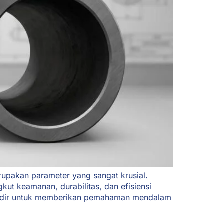
erupakan parameter yang sangat krusial.
t keamanan, durabilitas, dan efisiensi
a hadir untuk memberikan pemahaman mendalam