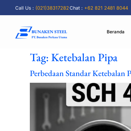
Call Us :
(021)38317282
Chat :
+62 821 2481 8044
Beranda
Tag:
Ketebalan Pipa
Perbedaan Standar Ketebalan 