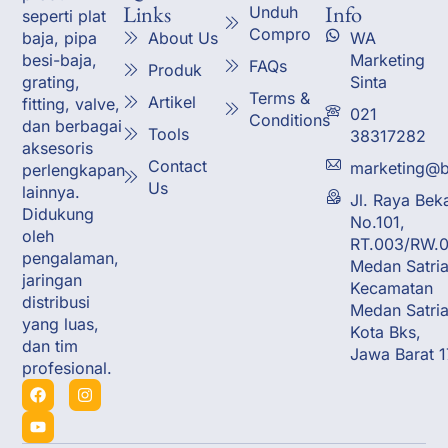
Links
Info
Unduh
seperti plat
Compro
About Us
WA
baja, pipa
Marketing
besi-baja,
FAQs
Produk
Sinta
grating,
Terms &
Artikel
fitting, valve,
021
Conditions
dan berbagai
Tools
38317282
aksesoris
Contact
marketing@b
perlengkapan
Us
lainnya.
Jl. Raya Bek
Didukung
No.101,
oleh
RT.003/RW.0
pengalaman,
Medan Satria
jaringan
Kecamatan
distribusi
Medan Satria
yang luas,
Kota Bks,
dan tim
Jawa Barat 
profesional.