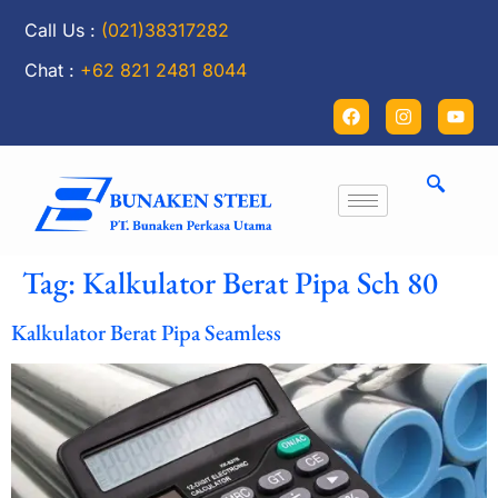
Call Us :
(021)38317282
Chat :
+62 821 2481 8044
Tag:
Kalkulator Berat Pipa Sch 80
Kalkulator Berat Pipa Seamless