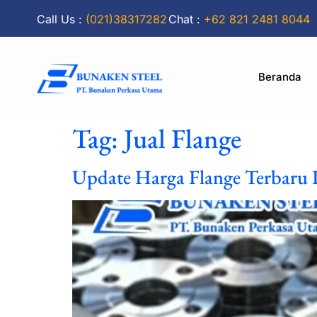
Call Us :
(021)38317282
Chat :
+62 821 2481 8044
Beranda
Tag:
Jual Flange
Update Harga Flange Terbaru