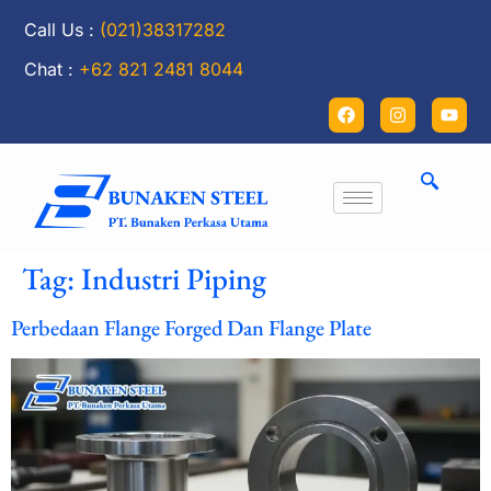
Call Us :
(021)38317282
Chat :
+62 821 2481 8044
Tag:
Industri Piping
Perbedaan Flange Forged Dan Flange Plate