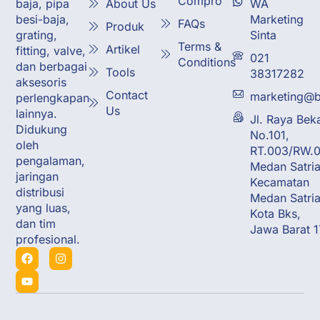
Compro
About Us
WA
baja, pipa
Marketing
besi-baja,
FAQs
Produk
Sinta
grating,
Terms &
Artikel
fitting, valve,
021
Conditions
dan berbagai
Tools
38317282
aksesoris
Contact
marketing@b
perlengkapan
Us
lainnya.
Jl. Raya Bek
Didukung
No.101,
oleh
RT.003/RW.0
pengalaman,
Medan Satria
jaringan
Kecamatan
distribusi
Medan Satria
yang luas,
Kota Bks,
dan tim
Jawa Barat 
profesional.