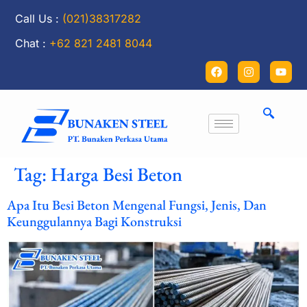
Call Us :
(021)38317282
Chat :
+62 821 2481 8044
Tag:
Harga Besi Beton
Apa Itu Besi Beton Mengenal Fungsi, Jenis, Dan
Keunggulannya Bagi Konstruksi