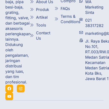
Compro
About Us
WA
baja, pipa
Marketing
besi-baja,
FAQs
Produk
Sinta
grating,
Terms &
Artikel
fitting, valve,
021
Conditions
dan berbagai
Tools
38317282
aksesoris
Contact
marketing@b
perlengkapan
Us
lainnya.
Jl. Raya Bek
Didukung
No.101,
oleh
RT.003/RW.0
pengalaman,
Medan Satria
jaringan
Kecamatan
distribusi
Medan Satria
yang luas,
Kota Bks,
dan tim
Jawa Barat 
profesional.