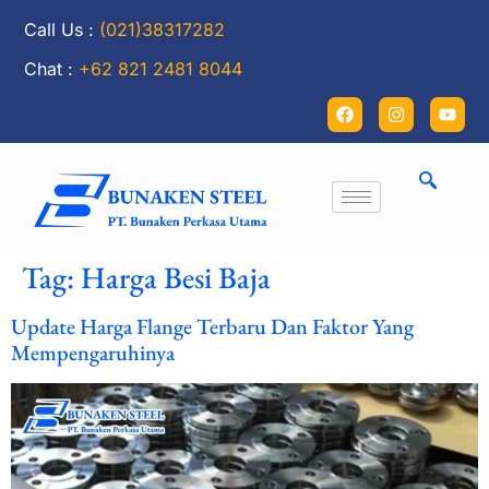
Call Us :
(021)38317282
Chat :
+62 821 2481 8044
Tag:
Harga Besi Baja
Update Harga Flange Terbaru Dan Faktor Yang
Mempengaruhinya