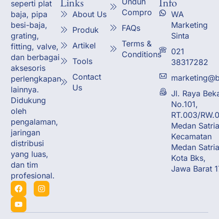
Links
Info
Unduh
seperti plat
Compro
About Us
WA
baja, pipa
Marketing
besi-baja,
FAQs
Produk
Sinta
grating,
Terms &
Artikel
fitting, valve,
021
Conditions
dan berbagai
Tools
38317282
aksesoris
Contact
marketing@b
perlengkapan
Us
lainnya.
Jl. Raya Bek
Didukung
No.101,
oleh
RT.003/RW.0
pengalaman,
Medan Satria
jaringan
Kecamatan
distribusi
Medan Satria
yang luas,
Kota Bks,
dan tim
Jawa Barat 
profesional.