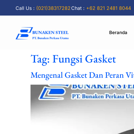
Call Us :
(021)38317282
Chat :
+62 821 2481 8044
Beranda
Tag:
Fungsi Gasket
Mengenal Gasket Dan Peran Vit