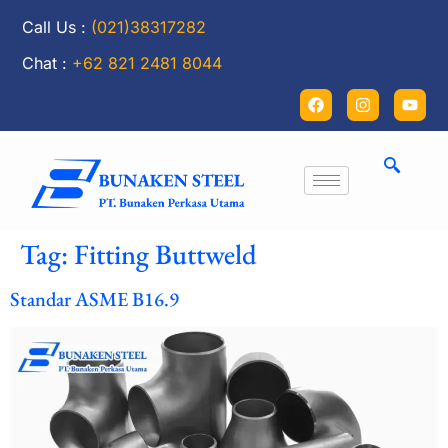
Call Us :
(021)38317282
Chat :
+62 821 2481 8044
Tag:
Fitting Buttweld
Standar ASME B16.9