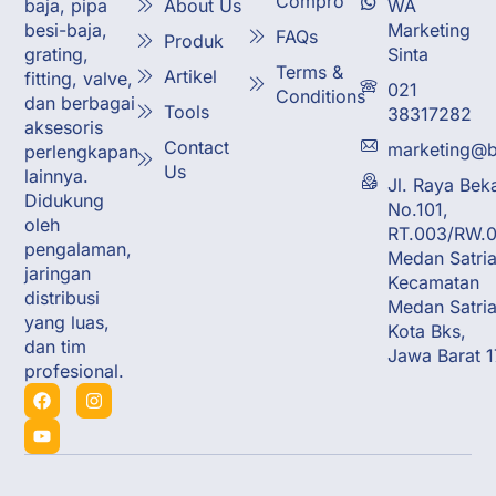
Compro
About Us
WA
baja, pipa
Marketing
besi-baja,
FAQs
Produk
Sinta
grating,
Terms &
Artikel
fitting, valve,
021
Conditions
dan berbagai
Tools
38317282
aksesoris
Contact
marketing@b
perlengkapan
Us
lainnya.
Jl. Raya Bek
Didukung
No.101,
oleh
RT.003/RW.0
pengalaman,
Medan Satria
jaringan
Kecamatan
distribusi
Medan Satria
yang luas,
Kota Bks,
dan tim
Jawa Barat 
profesional.