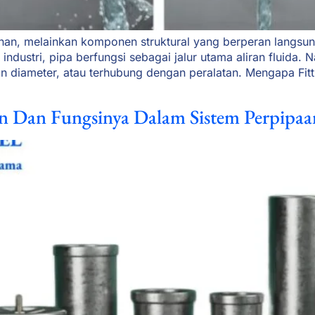
ahan, melainkan komponen struktural yang berperan langsun
industri, pipa berfungsi sebagai jalur utama aliran fluida. N
 diameter, atau terhubung dengan peralatan. Mengapa Fitt
ian Dan Fungsinya Dalam Sistem Perpipaa