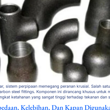
esar, sistem perpipaan memegang peranan krusial. Salah sa
 carbon steel fittings. Komponen ini dirancang khusus unt
ngkat ketahanan yang sangat tinggi terhadap tekanan dan s
erbedaan, Kelebihan, Dan Kapan Digunak