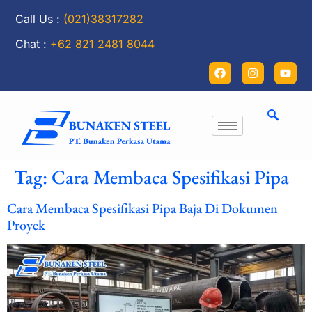
Call Us :
(021)38317282
Chat :
+62 821 2481 8044
Tag:
Cara Membaca Spesifikasi Pipa
Cara Membaca Spesifikasi Pipa Baja Di Dokumen
Proyek