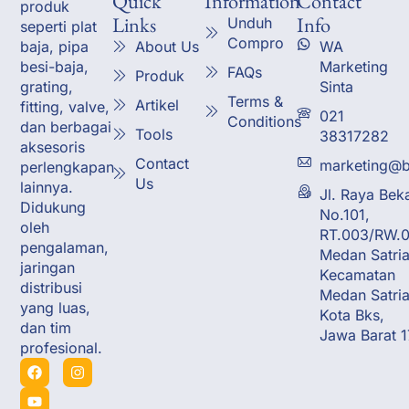
Quick
Information
Contact
produk
Links
Info
Unduh
seperti plat
Compro
About Us
WA
baja, pipa
Marketing
besi-baja,
FAQs
Produk
Sinta
grating,
Terms &
Artikel
fitting, valve,
021
Conditions
dan berbagai
Tools
38317282
aksesoris
Contact
marketing@b
perlengkapan
Us
lainnya.
Jl. Raya Bek
Didukung
No.101,
oleh
RT.003/RW.0
pengalaman,
Medan Satria
jaringan
Kecamatan
distribusi
Medan Satria
yang luas,
Kota Bks,
dan tim
Jawa Barat 
profesional.