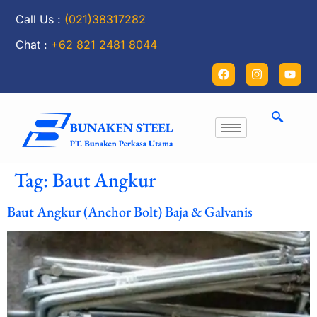
Call Us :
(021)38317282
Chat :
+62 821 2481 8044
Tag:
Baut Angkur
Baut Angkur (Anchor Bolt) Baja & Galvanis