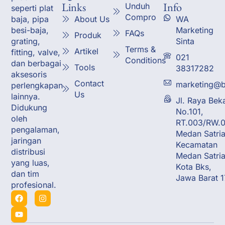
Links
Info
Unduh
seperti plat
Compro
About Us
WA
baja, pipa
Marketing
besi-baja,
FAQs
Produk
Sinta
grating,
Terms &
Artikel
fitting, valve,
021
Conditions
dan berbagai
Tools
38317282
aksesoris
Contact
marketing@b
perlengkapan
Us
lainnya.
Jl. Raya Bek
Didukung
No.101,
oleh
RT.003/RW.0
pengalaman,
Medan Satria
jaringan
Kecamatan
distribusi
Medan Satria
yang luas,
Kota Bks,
dan tim
Jawa Barat 
profesional.