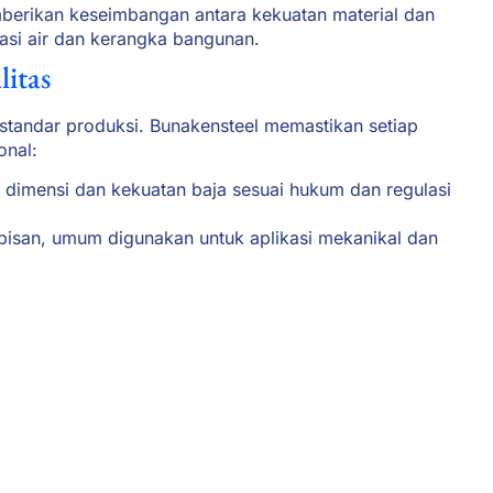
berikan keseimbangan antara kekuatan material dan
alasi air dan kerangka bangunan.
litas
standar produksi. Bunakensteel memastikan setiap
onal:
dimensi dan kekuatan baja sesuai hukum dan regulasi
apisan, umum digunakan untuk aplikasi mekanikal dan
stitute khusus untuk transportasi pipa di industri
tam memiliki rentang aplikasi yang sangat luas, mulai
asi, rangka atap, hingga sistem pemadam