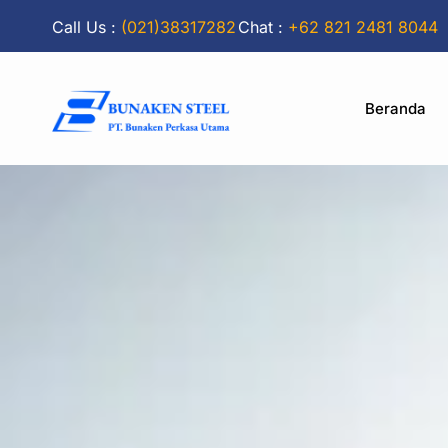
Call Us :
(021)38317282
Chat :
+62 821 2481 8044
Beranda