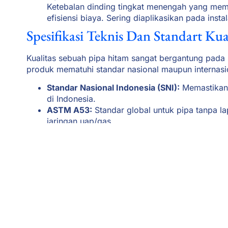
Ketebalan dinding tingkat menengah yang mem
efisiensi biaya. Sering diaplikasikan pada inst
Spesifikasi Teknis Dan Standart Kua
Kualitas sebuah pipa hitam sangat bergantung pada 
produk mematuhi standar nasional maupun internasi
Standar Nasional Indonesia (SNI):
Memastikan 
di Indonesia.
ASTM A53:
Standar global untuk pipa tanpa l
jaringan uap/gas.
API 5L:
Standar ketat dari American Petroleum In
minyak dan gas alam.
Aplikasi Black Steel Pipe
Berkat daya tahan dan spesifikasi teknisnya, pipa hi
dari jaringan distribusi energi, tiang pancang pond
kebakaran
fire sprinkler
pada gedung komersial.
Mengapa Memilih Bunakensteel ?