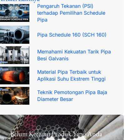
Pengaruh Tekanan (PSI)
terhadap Pemilihan Schedule
Pipa
Pipa Schedule 160 (SCH 160)
Memahami Kekuatan Tarik Pipa
Besi Galvanis
Material Pipa Terbaik untuk
Aplikasi Suhu Ekstrem Tinggi
Teknik Pemotongan Pipa Baja
Diameter Besar
Belum Ketemu Produk Yang Anda