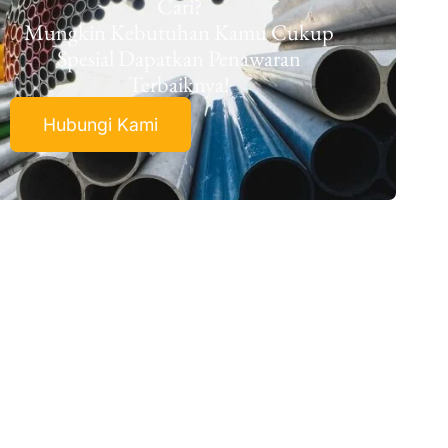
Cari?
Mungkin Kebutuhan Kamu Cukup
Spesial Dapatkan Penawaran
Terbaiknya!
Hubungi Kami