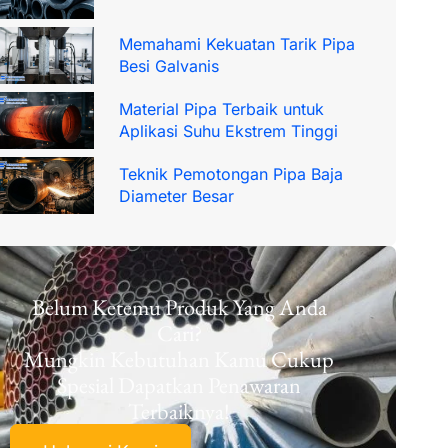
Memahami Kekuatan Tarik Pipa
Besi Galvanis
Material Pipa Terbaik untuk
Aplikasi Suhu Ekstrem Tinggi
Teknik Pemotongan Pipa Baja
Diameter Besar
Belum Ketemu Produk Yang Anda
Cari?
Mungkin Kebutuhan Kamu Cukup
Spesial Dapatkan Penawaran
Terbaiknya!