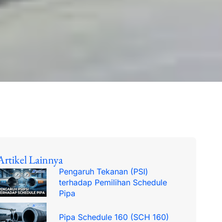
Artikel Lainnya
Pengaruh Tekanan (PSI)
terhadap Pemilihan Schedule
Pipa
Pipa Schedule 160 (SCH 160)