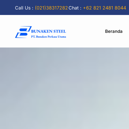
Call Us :
(021)38317282
Chat :
+62 821 2481 8044
Beranda