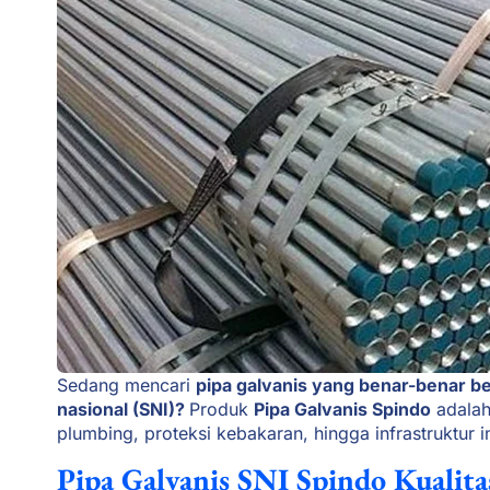
Sedang mencari
pipa galvanis yang benar-benar b
nasional (SNI)?
Produk
Pipa Galvanis Spindo
adalah 
plumbing, proteksi kebakaran, hingga infrastruktur in
Pipa Galvanis SNI Spindo Kualitas