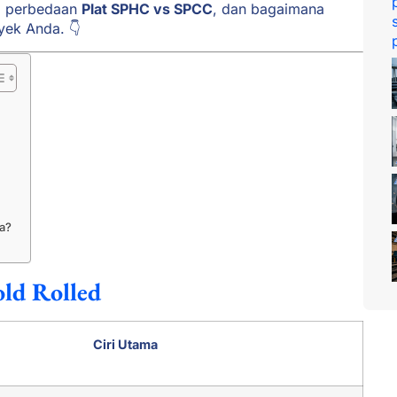
ap perbedaan
Plat SPHC vs SPCC
, dan bagaimana
yek Anda. 👇
a?
old Rolled
Ciri Utama