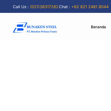
Call Us :
(021)38317282
Chat :
+62 821 2481 8044
Beranda